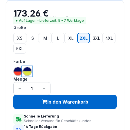
173,26 €
Regulärer Preis:
Preise inkl. MwSt. zzgl. Versandkosten
Auf Lager – Lieferzeit: 5 - 7 Werktage
auswählen
Größe
XS
S
M
L
XL
2XL
3XL
4XL
5XL
auswählen
Farbe
hi vis orange | navy
hi vis saturn gelb | navy
Menge
In den Warenkorb
Schnelle Lieferung
Schneller Versand für Geschäftskunden
14 Tage Rückgabe