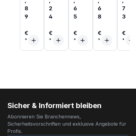
,
,
,
,
,
8
2
6
6
7
9
4
5
8
3
€
€
€
€
€
Sicher & Informiert bleiben
Abonnieren Sie Branchennews,
Sicherheitsvorschriften und exklusive Angebote für
Profis.