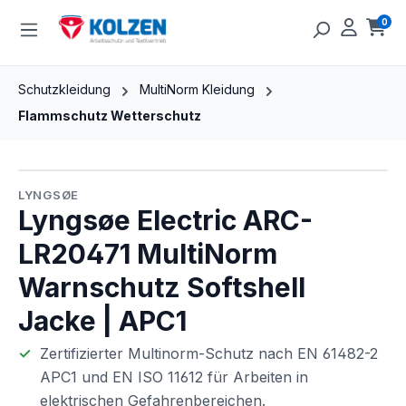
Zum Hauptinhalt springen
0
Ware
Schutzkleidung
MultiNorm Kleidung
Flammschutz Wetterschutz
Bildergalerie überspringen
LYNGSØE
Lyngsøe Electric ARC-
LR20471 MultiNorm
Warnschutz Softshell
Jacke | APC1
Zertifizierter Multinorm-Schutz nach EN 61482-2
APC1 und EN ISO 11612 für Arbeiten in
elektrischen Gefahrenbereichen.