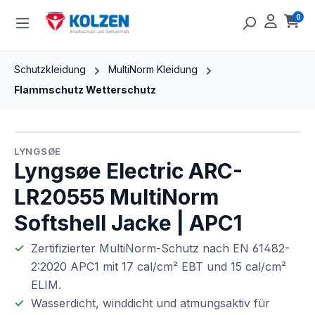
Zum Hauptinhalt springen
0
Ware
Schutzkleidung
MultiNorm Kleidung
Flammschutz Wetterschutz
Bildergalerie überspringen
LYNGSØE
Lyngsøe Electric ARC-
LR20555 MultiNorm
Softshell Jacke | APC1
Zertifizierter MultiNorm-Schutz nach EN 61482-
2:2020 APC1 mit 17 cal/cm² EBT und 15 cal/cm²
ELIM.
Wasserdicht, winddicht und atmungsaktiv für