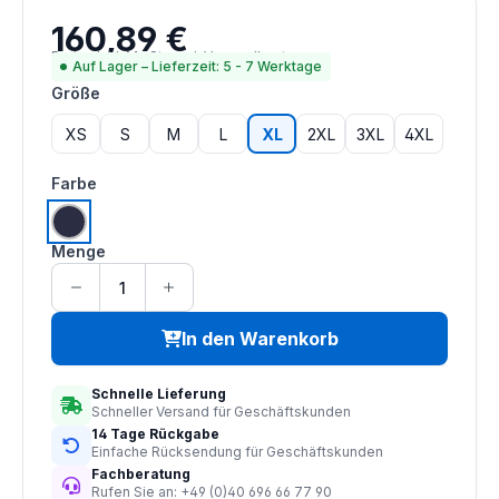
160,89 €
Regulärer Preis:
Preise inkl. MwSt. zzgl. Versandkosten
Auf Lager – Lieferzeit: 5 - 7 Werktage
auswählen
Größe
XS
S
M
L
XL
2XL
3XL
4XL
auswählen
Farbe
navy
Menge
In den Warenkorb
Schnelle Lieferung
Schneller Versand für Geschäftskunden
14 Tage Rückgabe
Einfache Rücksendung für Geschäftskunden
Fachberatung
Rufen Sie an: +49 (0)40 696 66 77 90