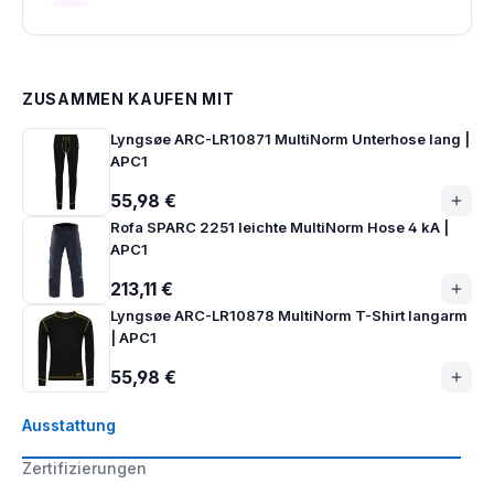
ZUSAMMEN KAUFEN MIT
Lyngsøe ARC-LR10871 MultiNorm Unterhose lang |
APC1
55,98 €
Rofa SPARC 2251 leichte MultiNorm Hose 4 kA |
APC1
213,11 €
Lyngsøe ARC-LR10878 MultiNorm T-Shirt langarm
| APC1
55,98 €
Ausstattung
Zertifizierungen