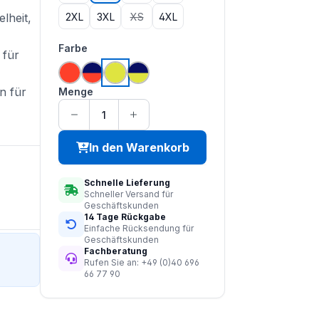
2XL
3XL
XS
4XL
lheit,
(Diese Option ist zurzeit nicht verfügbar.)
auswählen
Farbe
 für
hi vis orange
hi vis orange | navy
hi vis saturn gelb
hi vis saturn gelb | navy
n für
Menge
In den Warenkorb
Schnelle Lieferung
Schneller Versand für
Geschäftskunden
14 Tage Rückgabe
Einfache Rücksendung für
Geschäftskunden
Fachberatung
Rufen Sie an: +49 (0)40 696
66 77 90