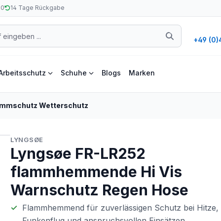
50
14 Tage Rückgabe
+49 (0)
Arbeitsschutz
Schuhe
Blogs
Marken
ammschutz Wetterschutz
LYNGSØE
Lyngsøe FR-LR252
flammhemmende Hi Vis
Warnschutz Regen Hose
Flammhemmend für zuverlässigen Schutz bei Hitze,
Funkenflug und anspruchsvollen Einsätzen.