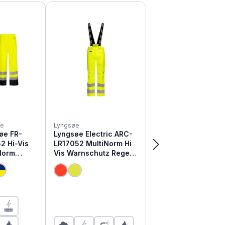
øe
Lyngsøe
øe FR-
Lyngsøe Electric ARC-
2 Hi-Vis
LR17052 MultiNorm Hi
Norm
Vis Warnschutz Regen
chutz
Latzhose | APC2
nhose