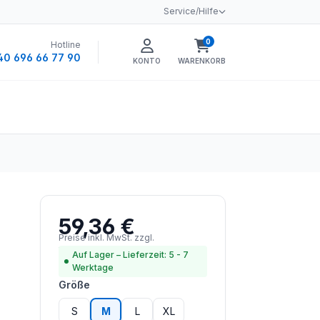
Service/Hilfe
0
Hotline
Warenkorb enthält 0 
40 696 66 77 90
KONTO
WARENKORB
59,36 €
Regulärer Preis:
Preise inkl. MwSt. zzgl.
Versandkosten
Auf Lager – Lieferzeit: 5 - 7
Werktage
auswählen
Größe
S
M
L
XL