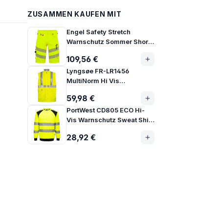
ZUSAMMEN KAUFEN MIT
Engel Safety Stretch
Warnschutz Sommer Shorts
Klasse 1 | 6345-124
109,56 €
Lyngsøe FR-LR1456
MultiNorm Hi Vis
Warnschutz Regen Weste
59,98 €
PortWest CD805 ECO Hi-
Vis Warnschutz Sweat Shirt
nachhaltig
28,92 €