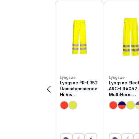
Produktgalerie überspringen
Lyngsøe
Lyngsøe
Lyngsøe FR-LR52
Lyngsøe Elect
flammhemmende
ARC-LR4052
Hi Vis
MultiNorm
Warnschutz
Warnschutz
Regenhose
Regenhose | 