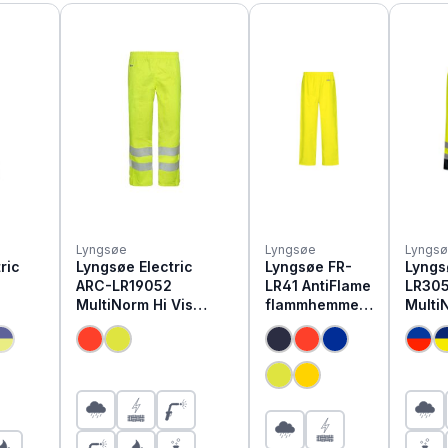
Lyngsøe
Lyngsøe
Lyngs
ric
Lyngsøe Electric
Lyngsøe FR-
Lyngs
ARC-LR19052
LR41 AntiFlame
LR305
MultiNorm Hi Vis
flammhemmen
Multi
Warnschutz
de Regen Hose
Warns
APC1
Regenhose | APC1
Rege
(Diese Option ist zurzeit nicht verfügbar.)