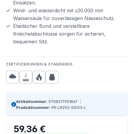
Einsätzen.
Wind- und wasserdicht mit ≥20.000 mm
Wassersäule für zuverlässigen Nässeschutz.
Elastischer Bund und verstellbare
Knöchelabschlüsse sorgen für sicheren,
bequemen Sitz.
ZERTIFIZIERUNGEN & STANDARDS
Artikelnummer:
5708217951867
|
Produktnummer:
FR-LR252-05/03-L
59,36 €
Regulärer Preis:
Preise inkl. MwSt. zzgl. Versandkosten