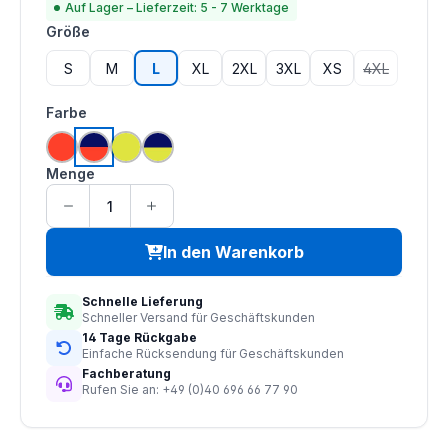
Auf Lager – Lieferzeit: 5 - 7 Werktage
auswählen
Größe
S
M
L
XL
2XL
3XL
XS
4XL
(Diese Option
auswählen
Farbe
hi vis orange
hi vis orange | navy
hi vis saturn gelb
hi vis saturn gelb | navy
Menge
In den Warenkorb
Schnelle Lieferung
Schneller Versand für Geschäftskunden
14 Tage Rückgabe
Einfache Rücksendung für Geschäftskunden
Fachberatung
Rufen Sie an: +49 (0)40 696 66 77 90