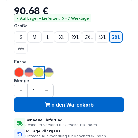
90,68 €
Regulärer Preis:
Preise inkl. MwSt. zzgl. Versandkosten
Auf Lager – Lieferzeit: 5 - 7 Werktage
auswählen
Größe
S
M
L
XL
2XL
3XL
4XL
5XL
XS
(Diese Option ist zurzeit nicht verfügbar.)
auswählen
Farbe
(Diese Option ist zurzeit nicht verfügbar.)
(Diese Option ist zurzeit nicht verfügbar.)
hi vis orange
hi vis orange | navy
hi vis saturn gelb
hi vis saturn gelb | navy
Menge
In den Warenkorb
Schnelle Lieferung
Schneller Versand für Geschäftskunden
14 Tage Rückgabe
Einfache Rücksendung für Geschäftskunden