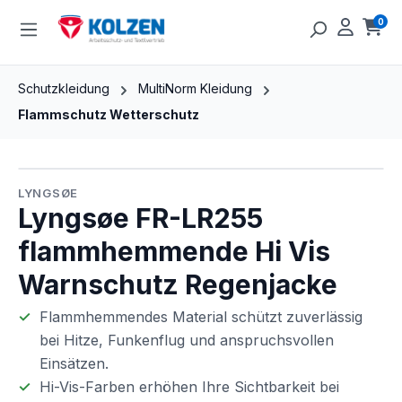
Zum Hauptinhalt springen
0
Ware
Schutzkleidung
MultiNorm Kleidung
Flammschutz Wetterschutz
Bildergalerie überspringen
LYNGSØE
Lyngsøe FR-LR255
flammhemmende Hi Vis
Warnschutz Regenjacke
Flammhemmendes Material schützt zuverlässig
bei Hitze, Funkenflug und anspruchsvollen
Einsätzen.
Hi-Vis-Farben erhöhen Ihre Sichtbarkeit bei