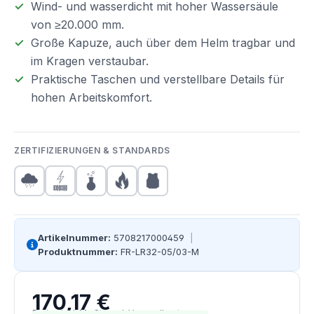
Wind- und wasserdicht mit hoher Wassersäule
von ≥20.000 mm.
Große Kapuze, auch über dem Helm tragbar und
im Kragen verstaubar.
Praktische Taschen und verstellbare Details für
hohen Arbeitskomfort.
ZERTIFIZIERUNGEN & STANDARDS
Artikelnummer:
5708217000459
|
Produktnummer:
FR-LR32-05/03-M
170,17 €
Regulärer Preis:
Preise inkl. MwSt. zzgl. Versandkosten