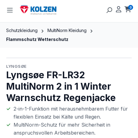
Zum Hauptinhalt springen
0
Ware
Schutzkleidung
MultiNorm Kleidung
Flammschutz Wetterschutz
Bildergalerie überspringen
LYNGSØE
Lyngsøe FR-LR32
MultiNorm 2 in 1 Winter
Warnschutz Regenjacke
2-in-1-Funktion mit herausnehmbarem Futter für
flexiblen Einsatz bei Kälte und Regen.
MultiNorm-Schutz für mehr Sicherheit in
anspruchsvollen Arbeitsbereichen.