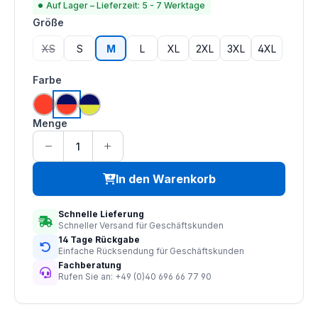
Auf Lager – Lieferzeit: 5 - 7 Werktage
auswählen
Größe
XS
S
M
L
XL
2XL
3XL
4XL
(Diese Option ist zurzeit nicht verfügbar.)
auswählen
Farbe
hi vis orange
hi vis orange | navy
hi vis saturn gelb | navy
Menge
In den Warenkorb
Schnelle Lieferung
Schneller Versand für Geschäftskunden
14 Tage Rückgabe
Einfache Rücksendung für Geschäftskunden
Fachberatung
Rufen Sie an: +49 (0)40 696 66 77 90