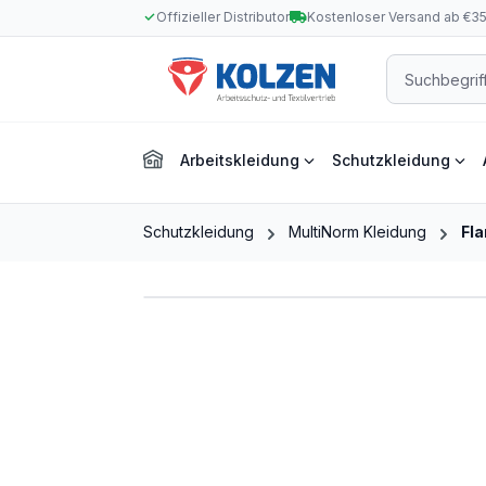
Offizieller Distributor
Kostenloser Versand ab €3
m Hauptinhalt springen
Zur Suche springen
Zur Hauptnavigation springen
Arbeitskleidung
Schutzkleidung
Schutzkleidung
MultiNorm Kleidung
Fl
Bildergalerie überspringen