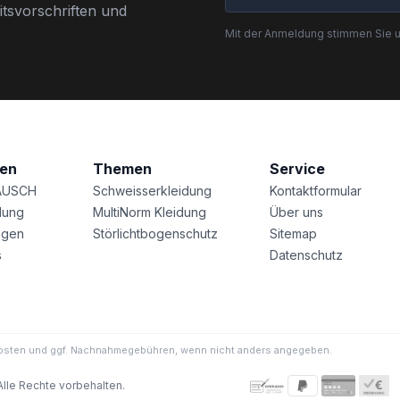
tsvorschriften und
Mit der Anmeldung stimmen Sie 
nen
Themen
Service
AUSCH
Schweisserkleidung
Kontaktformular
lung
MultiNorm Kleidung
Über uns
agen
Störlichtbogenschutz
Sitemap
s
Datenschutz
ndkosten und ggf. Nachnahmegebühren, wenn nicht anders angegeben.
Alle Rechte vorbehalten.