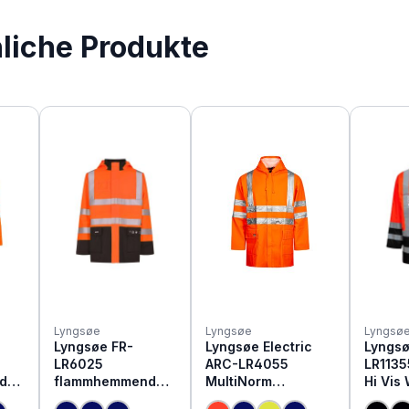
nliche Produkte
Lyngsøe
Lyngsøe
Lyngsø
Lyngsøe FR-
Lyngsøe Electric
Lyngsø
LR6025
ARC-LR4055
LR1135
de
flammhemmende
MultiNorm
Hi Vis
hutz
Hi Vis Warnschutz
Warnschutz
Wetter