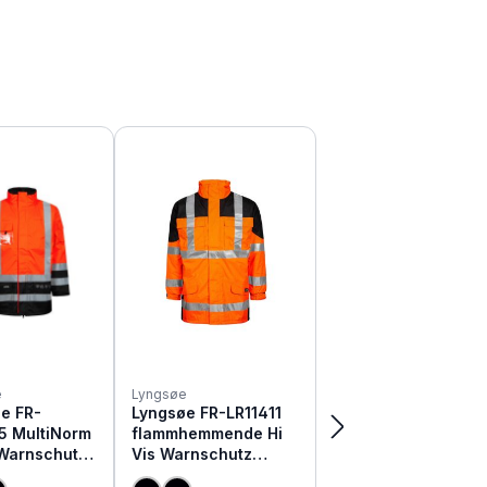
e
Lyngsøe
e FR-
Lyngsøe FR-LR11411
5 MultiNorm
flammhemmende Hi
 Warnschutz
Vis Warnschutz
schutz
Regenjacke gefüttert