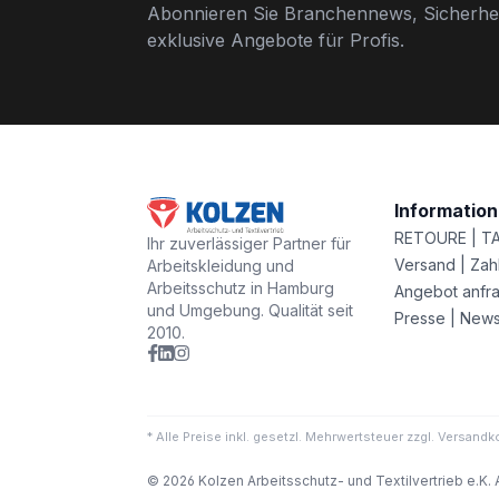
Abonnieren Sie Branchennews, Sicherhei
exklusive Angebote für Profis.
Informatio
RETOURE | T
Ihr zuverlässiger Partner für
Versand | Zah
Arbeitskleidung und
Arbeitsschutz in Hamburg
Angebot anfr
und Umgebung. Qualität seit
Presse | New
2010.
* Alle Preise inkl. gesetzl. Mehrwertsteuer zzgl. Versa
© 2026 Kolzen Arbeitsschutz- und Textilvertrieb e.K. 