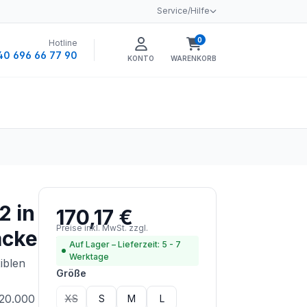
Service/Hilfe
0
Hotline
Warenkorb enthält 0 
40 696 66 77 90
KONTO
WARENKORB
2 in
170,17 €
Regulärer Preis:
Preise inkl. MwSt. zzgl.
acke
Versandkosten
Auf Lager – Lieferzeit: 5 - 7
Werktage
iblen
auswählen
Größe
≥20.000
XS
S
M
L
(Diese Option ist zurzeit nicht verfügbar.)