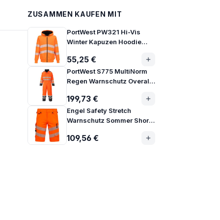
ZUSAMMEN KAUFEN MIT
PortWest PW321 Hi-Vis
Winter Kapuzen Hoodie
Jacke mit Fleecefutter
55,25 €
PortWest S775 MultiNorm
Regen Warnschutz Overall
gefüttert
199,73 €
Engel Safety Stretch
Warnschutz Sommer Shorts
Klasse 1 | 6345-124
109,56 €