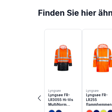
Finden Sie hier äh
Produktgalerie überspringen
Lyngsøe
Lyngsøe
Lyngsøe FR-
Lyngsøe FR-
LR3055 Hi-Vis
LR255
MultiNorm
flammhemmen
Warnschutz
Hi Vis Warnsc