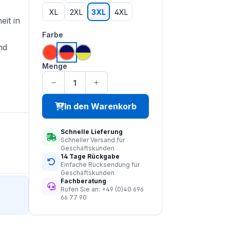
XL
2XL
3XL
4XL
it in
auswählen
Farbe
nd
hi vis orange
hi vis orange | navy
hi vis saturn gelb | navy
Menge
In den Warenkorb
Schnelle Lieferung
Schneller Versand für
Geschäftskunden
14 Tage Rückgabe
Einfache Rücksendung für
Geschäftskunden
Fachberatung
Rufen Sie an: +49 (0)40 696
66 77 90