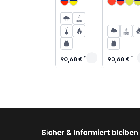
Regenjacke
Regenjacke
Regulärer Preis:
Regulärer Pr
90,68 €
90,68 €
Sicher & Informiert bleiben