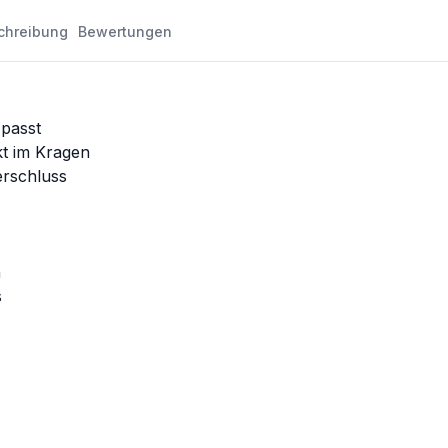
chreibung
Bewertungen
passt
kt im Kragen
erschluss
n
s