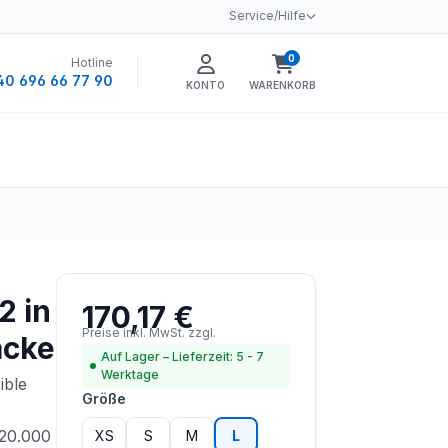
Service/Hilfe
0
Hotline
Warenkorb enthält 0 
40 696 66 77 90
KONTO
WARENKORB
2 in
170,17 €
Regulärer Preis:
Preise inkl. MwSt. zzgl.
acke
Versandkosten
Auf Lager – Lieferzeit: 5 - 7
Werktage
ible
auswählen
Größe
≥20.000
XS
S
M
L