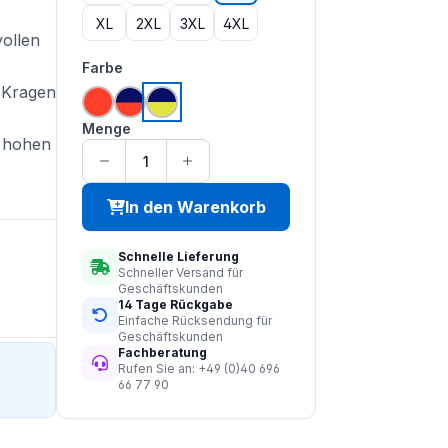
XL
2XL
3XL
4XL
ollen
auswählen
Farbe
 Kragen
hi vis orange
hi vis orange | navy
hi vis saturn gelb | navy
Menge
r hohen
In den Warenkorb
Schnelle Lieferung
Schneller Versand für
Geschäftskunden
14 Tage Rückgabe
Einfache Rücksendung für
Geschäftskunden
Fachberatung
Rufen Sie an: +49 (0)40 696
66 77 90