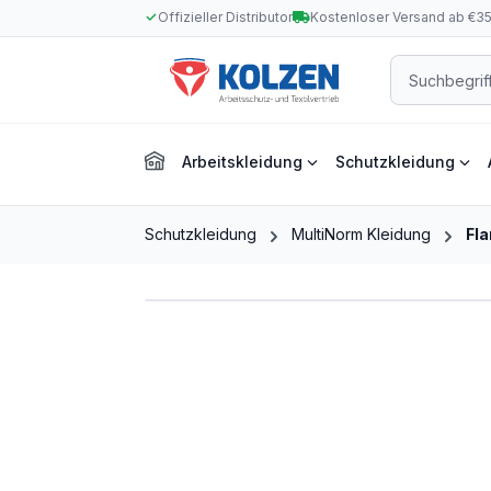
Offizieller Distributor
Kostenloser Versand ab €3
m Hauptinhalt springen
Zur Suche springen
Zur Hauptnavigation springen
Arbeitskleidung
Schutzkleidung
Schutzkleidung
MultiNorm Kleidung
Fl
Bildergalerie überspringen