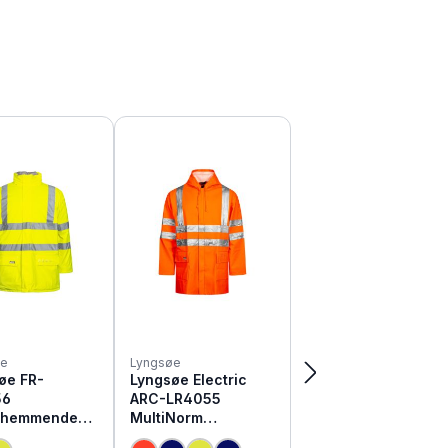
øe
Lyngsøe
øe FR-
Lyngsøe Electric
56
ARC-LR4055
mhemmender
MultiNorm
s Warnschutz
Warnschutz