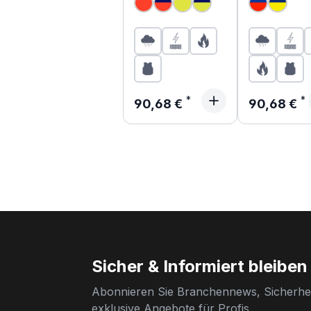
Regenjacke
Regulärer Preis:
Regulärer P
90,68 €
90,68 €
Sicher & Informiert bleiben
Abonnieren Sie Branchennews, Sicherhei
exklusive Angebote für Profis.