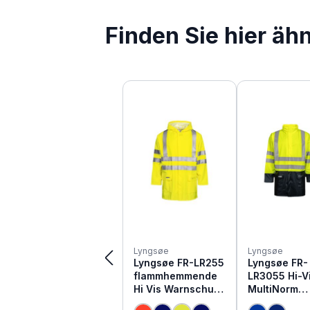
Finden Sie hier äh
Produktgalerie überspringen
Lyngsøe
Lyngsøe
Lyngsøe FR-LR255
Lyngsøe FR-
flammhemmende
LR3055 Hi-V
Hi Vis Warnschutz
MultiNorm
Regenjacke
Warnschutz