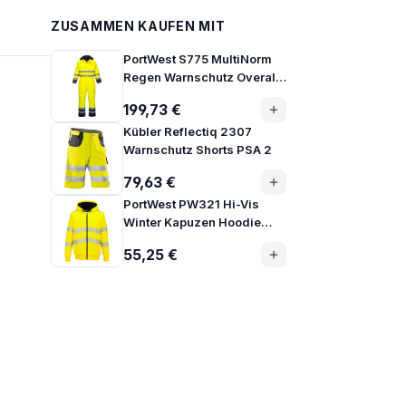
ZUSAMMEN KAUFEN MIT
PortWest S775 MultiNorm
Regen Warnschutz Overall
gefüttert
199,73 €
Kübler Reflectiq 2307
Warnschutz Shorts PSA 2
79,63 €
PortWest PW321 Hi-Vis
Winter Kapuzen Hoodie
Jacke mit Fleecefutter
55,25 €