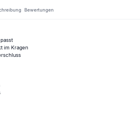
chreibung
Bewertungen
passt
kt im Kragen
erschluss
n
s