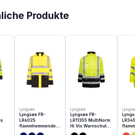
nliche Produkte
Lyngsøe
Lyngsøe
Lyngs
Lyngsøe FR-
Lyngsøe FR-
Lyngs
is
LR6025
LR11355 MultiNorm
LR34
flammhemmende
Hi Vis Warnschutz
flam
Hi Vis Warnschutz
Wetterschutz
Hi Vi