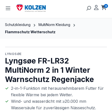
Zum Hauptinhalt springen
0
Ware
Schutzkleidung
MultiNorm Kleidung
Flammschutz Wetterschutz
Bildergalerie überspringen
LYNGSØE
Lyngsøe FR-LR32
MultiNorm 2 in 1 Winter
Warnschutz Regenjacke
2-in-1-Funktion mit herausnehmbarem Futter für
flexible Wärme bei jedem Wetter.
Wind- und wasserdicht mit ≥20.000 mm
Wassersäule für zuverlässigen Nässeschutz.