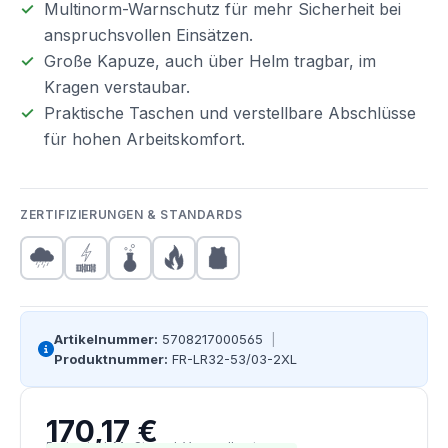
Multinorm-Warnschutz für mehr Sicherheit bei
anspruchsvollen Einsätzen.
Große Kapuze, auch über Helm tragbar, im
Kragen verstaubar.
Praktische Taschen und verstellbare Abschlüsse
für hohen Arbeitskomfort.
ZERTIFIZIERUNGEN & STANDARDS
Artikelnummer:
5708217000565
|
Produktnummer:
FR-LR32-53/03-2XL
170,17 €
Regulärer Preis:
Preise inkl. MwSt. zzgl. Versandkosten