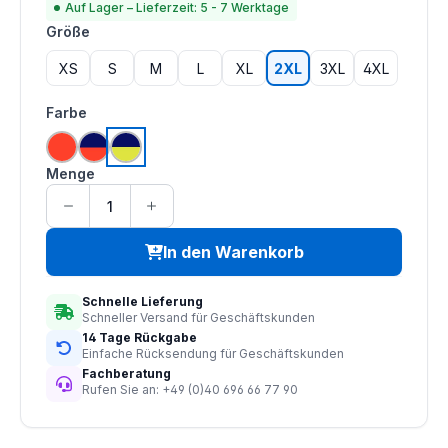
Auf Lager – Lieferzeit: 5 - 7 Werktage
auswählen
Größe
XS
S
M
L
XL
2XL
3XL
4XL
auswählen
Farbe
hi vis orange
hi vis orange | navy
hi vis saturn gelb | navy
Menge
In den Warenkorb
Schnelle Lieferung
Schneller Versand für Geschäftskunden
14 Tage Rückgabe
Einfache Rücksendung für Geschäftskunden
Fachberatung
Rufen Sie an: +49 (0)40 696 66 77 90