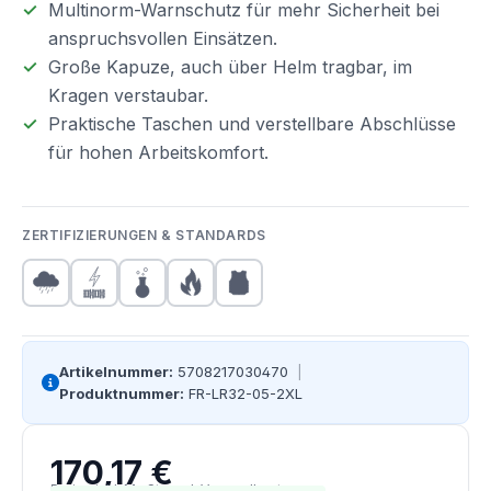
Multinorm-Warnschutz für mehr Sicherheit bei
anspruchsvollen Einsätzen.
Große Kapuze, auch über Helm tragbar, im
Kragen verstaubar.
Praktische Taschen und verstellbare Abschlüsse
für hohen Arbeitskomfort.
ZERTIFIZIERUNGEN & STANDARDS
Artikelnummer:
5708217030470
|
Produktnummer:
FR-LR32-05-2XL
170,17 €
Regulärer Preis:
Preise inkl. MwSt. zzgl. Versandkosten