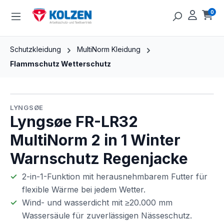
Zum Hauptinhalt springen
0
Ware
Schutzkleidung
MultiNorm Kleidung
Flammschutz Wetterschutz
Bildergalerie überspringen
LYNGSØE
Lyngsøe FR-LR32
MultiNorm 2 in 1 Winter
Warnschutz Regenjacke
2-in-1-Funktion mit herausnehmbarem Futter für
flexible Wärme bei jedem Wetter.
Wind- und wasserdicht mit ≥20.000 mm
Wassersäule für zuverlässigen Nässeschutz.