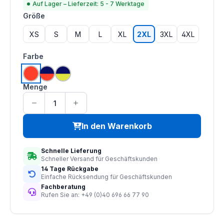
Auf Lager – Lieferzeit: 5 - 7 Werktage
auswählen
Größe
XS
S
M
L
XL
2XL
3XL
4XL
auswählen
Farbe
hi vis orange
hi vis orange | navy
hi vis saturn gelb | navy
Menge
In den Warenkorb
Schnelle Lieferung
Schneller Versand für Geschäftskunden
14 Tage Rückgabe
Einfache Rücksendung für Geschäftskunden
Fachberatung
Rufen Sie an: +49 (0)40 696 66 77 90