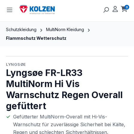
Zum Hauptinhalt springen
0
Ware
Schutzkleidung
MultiNorm Kleidung
Flammschutz Wetterschutz
Bildergalerie überspringen
LYNGSØE
Lyngsøe FR-LR33
MultiNorm Hi Vis
Warnschutz Regen Overall
gefüttert
Gefütterter MultiNorm-Overall mit Hi-Vis-
Warnschutz für zuverlässige Sicherheit bei Kälte,
Regen und schlechten Sichtverhältnissen.