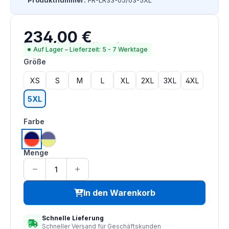
Produktnummer:
FR-LR33-05/03-5XL
234,00 €
Regulärer Preis:
Preise inkl. MwSt. zzgl. Versandkosten
Auf Lager – Lieferzeit: 5 - 7 Werktage
auswählen
Größe
XS
S
M
L
XL
2XL
3XL
4XL
5XL
auswählen
Farbe
(Diese Option ist zurzeit nicht verfügbar.)
hi vis orange | navy
hi vis saturn gelb | navy
Menge
In den Warenkorb
Schnelle Lieferung
Schneller Versand für Geschäftskunden