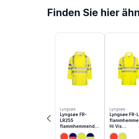
Finden Sie hier äh
Produktgalerie überspringen
Lyngsøe
Lyngsøe
Lyngsøe FR-
Lyngsøe FR-
LR255
flammhemme
flammhemmende
Hi Vis
Hi Vis
Warnschutz
Warnschutz
Regenjacke