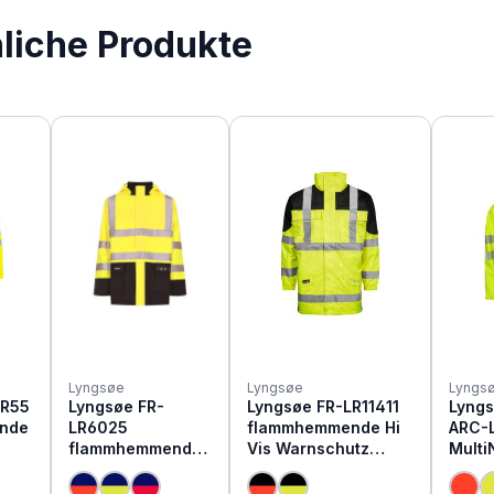
nliche Produkte
Lyngsøe
Lyngsøe
Lyngs
LR55
Lyngsøe FR-
Lyngsøe FR-LR11411
Lyngs
nde
LR6025
flammhemmende Hi
ARC-
flammhemmende
Vis Warnschutz
Multi
Hi Vis Warnschutz
Regenjacke
Warn
Regenjacke
gefüttert
Regen