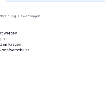
chreibung
Bewertungen
rt werden
passt
kt im Kragen
kknopfverschluss
n
s