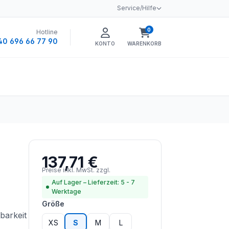
Service/Hilfe
0
Hotline
Warenkorb enthält 0 
40 696 66 77 90
KONTO
WARENKORB
137,71 €
Regulärer Preis:
Preise inkl. MwSt. zzgl.
Versandkosten
Auf Lager – Lieferzeit: 5 - 7
Werktage
auswählen
Größe
barkeit
XS
S
M
L