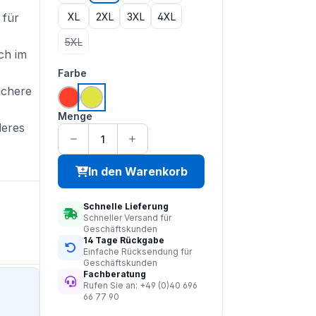
XL
2XL
3XL
4XL
 für
5XL
(Diese Option ist zurzeit nicht verfügbar.)
ch im
auswählen
Farbe
ichere
hi vis orange
hi vis saturn gelb
Menge
deres
In den Warenkorb
Schnelle Lieferung
Schneller Versand für
Geschäftskunden
14 Tage Rückgabe
Einfache Rücksendung für
Geschäftskunden
Fachberatung
Rufen Sie an: +49 (0)40 696
66 77 90