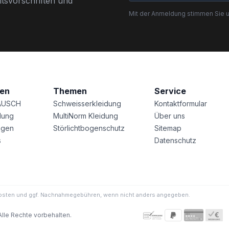
tsvorschriften und
Mit der Anmeldung stimmen Sie 
nen
Themen
Service
AUSCH
Schweisserkleidung
Kontaktformular
lung
MultiNorm Kleidung
Über uns
agen
Störlichtbogenschutz
Sitemap
s
Datenschutz
ndkosten und ggf. Nachnahmegebühren, wenn nicht anders angegeben.
Alle Rechte vorbehalten.