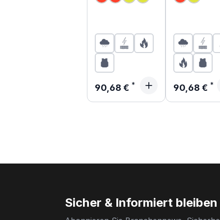
Regenjacke
Regulärer Preis:
Regulärer P
90,68 €
90,68 €
Sicher & Informiert bleiben