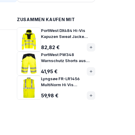
ZUSAMMEN KAUFEN MIT
PortWest DX484 Hi-Vis
Kapuzen Sweat Jacke
Klasse 2
82,82 €
PortWest PW348
Warnschutz Shorts aus
robustem Gewebe
41,95 €
Lyngsøe FR-LR1456
MultiNorm Hi Vis
Warnschutz Regen Weste
59,98 €