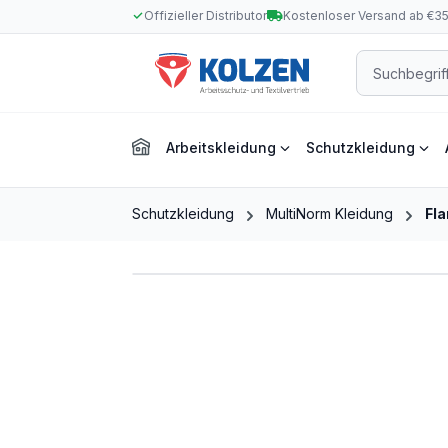
Offizieller Distributor
Kostenloser Versand ab €3
m Hauptinhalt springen
Zur Suche springen
Zur Hauptnavigation springen
Arbeitskleidung
Schutzkleidung
Schutzkleidung
MultiNorm Kleidung
Fl
Bildergalerie überspringen