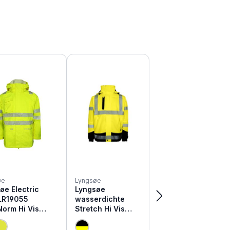
øe
Lyngsøe
øe Electric
Lyngsøe
LR19055
wasserdichte
Norm Hi Vis
Stretch Hi Vis
schutz
Warnschutz
jacke | APC1
Jacke 4WS-4057