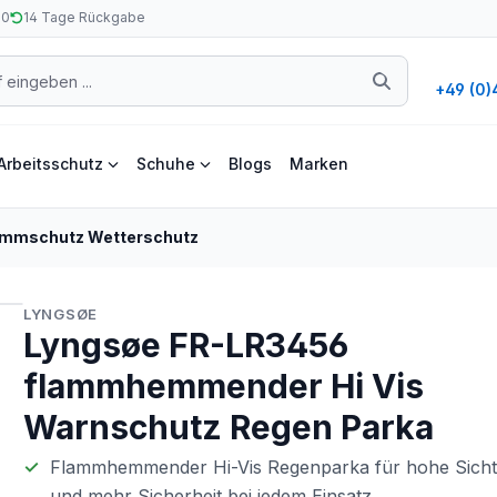
50
14 Tage Rückgabe
+49 (0)
Arbeitsschutz
Schuhe
Blogs
Marken
ammschutz Wetterschutz
LYNGSØE
Lyngsøe FR-LR3456
flammhemmender Hi Vis
Warnschutz Regen Parka
Flammhemmender Hi-Vis Regenparka für hohe Sicht
und mehr Sicherheit bei jedem Einsatz.