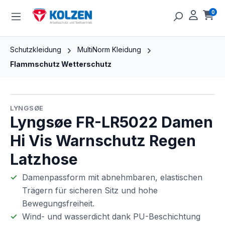
Zum Hauptinhalt springen
0
Ware
Schutzkleidung
MultiNorm Kleidung
Flammschutz Wetterschutz
Bildergalerie überspringen
LYNGSØE
Lyngsøe FR-LR5022 Damen
Hi Vis Warnschutz Regen
Latzhose
Damenpassform mit abnehmbaren, elastischen
Trägern für sicheren Sitz und hohe
Bewegungsfreiheit.
Wind- und wasserdicht dank PU-Beschichtung