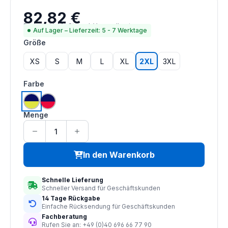
82,82 €
Regulärer Preis:
Preise inkl. MwSt. zzgl. Versandkosten
Auf Lager – Lieferzeit: 5 - 7 Werktage
auswählen
Größe
XS
S
M
L
XL
2XL
3XL
auswählen
Farbe
hi vis saturn gelb | navy
hi vis rot | navy
Menge
In den Warenkorb
Schnelle Lieferung
Schneller Versand für Geschäftskunden
14 Tage Rückgabe
Einfache Rücksendung für Geschäftskunden
Fachberatung
Rufen Sie an: +49 (0)40 696 66 77 90