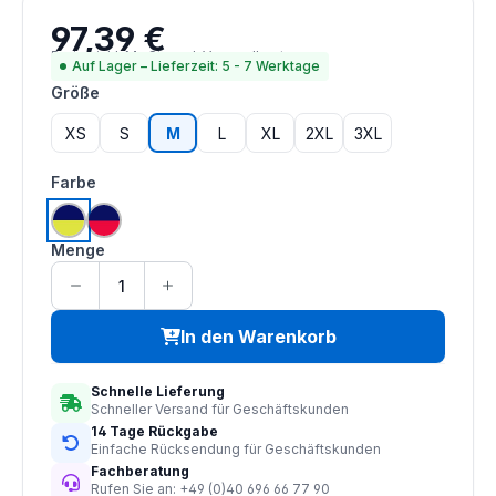
97,39 €
Regulärer Preis:
Preise inkl. MwSt. zzgl. Versandkosten
Auf Lager – Lieferzeit: 5 - 7 Werktage
auswählen
Größe
XS
S
M
L
XL
2XL
3XL
auswählen
Farbe
hi vis saturn gelb | navy
hi vis rot | navy
Menge
In den Warenkorb
Schnelle Lieferung
Schneller Versand für Geschäftskunden
14 Tage Rückgabe
Einfache Rücksendung für Geschäftskunden
Fachberatung
Rufen Sie an: +49 (0)40 696 66 77 90