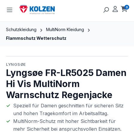
Zum Hauptinhalt springen
0
Ware
Schutzkleidung
MultiNorm Kleidung
Flammschutz Wetterschutz
Bildergalerie überspringen
LYNGSØE
Lyngsøe FR-LR5025 Damen
Hi Vis MultiNorm
Warnschutz Regenjacke
Speziell für Damen geschnitten für sicheren Sitz
und hohen Tragekomfort im Arbeitsalltag.
MultiNorm-Schutz mit hoher Sichtbarkeit für
mehr Sicherheit bei anspruchsvollen Einsätzen.