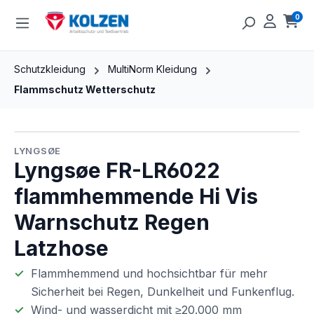
Zum Hauptinhalt springen
0
Ware
Schutzkleidung
MultiNorm Kleidung
Flammschutz Wetterschutz
Bildergalerie überspringen
LYNGSØE
Lyngsøe FR-LR6022
flammhemmende Hi Vis
Warnschutz Regen
Latzhose
Flammhemmend und hochsichtbar für mehr
Sicherheit bei Regen, Dunkelheit und Funkenflug.
Wind- und wasserdicht mit ≥20.000 mm