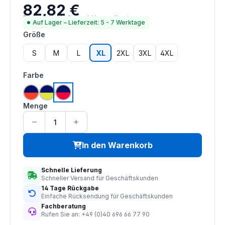
82,82 €
Regulärer Preis:
Preise inkl. MwSt. zzgl. Versandkosten
Auf Lager – Lieferzeit: 5 - 7 Werktage
auswählen
Größe
S
M
L
XL
2XL
3XL
4XL
auswählen
Farbe
hi vis orange | navy
hi vis saturn gelb | navy
hi vis rot | navy
Menge
In den Warenkorb
Schnelle Lieferung
Schneller Versand für Geschäftskunden
14 Tage Rückgabe
Einfache Rücksendung für Geschäftskunden
Fachberatung
Rufen Sie an: +49 (0)40 696 66 77 90