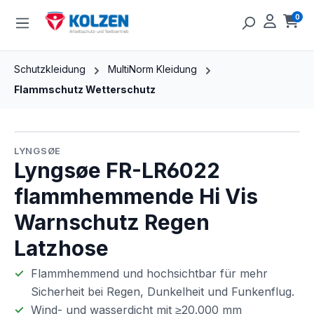
Zum Hauptinhalt springen
0
Ware
Schutzkleidung
MultiNorm Kleidung
Flammschutz Wetterschutz
Bildergalerie überspringen
LYNGSØE
Lyngsøe FR-LR6022
flammhemmende Hi Vis
Warnschutz Regen
Latzhose
Flammhemmend und hochsichtbar für mehr
Sicherheit bei Regen, Dunkelheit und Funkenflug.
Wind- und wasserdicht mit ≥20.000 mm