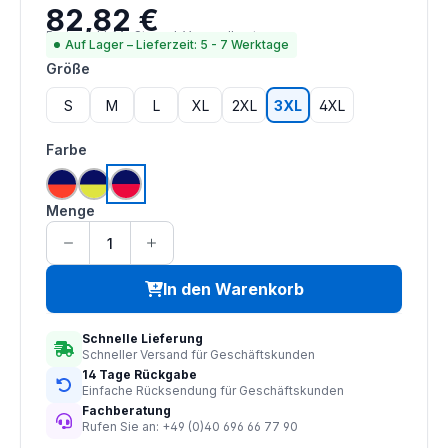
82,82 €
Regulärer Preis:
Preise inkl. MwSt. zzgl. Versandkosten
Auf Lager – Lieferzeit: 5 - 7 Werktage
auswählen
Größe
S
M
L
XL
2XL
3XL
4XL
auswählen
Farbe
hi vis orange | navy
hi vis saturn gelb | navy
hi vis rot | navy
Menge
In den Warenkorb
Schnelle Lieferung
Schneller Versand für Geschäftskunden
14 Tage Rückgabe
Einfache Rücksendung für Geschäftskunden
Fachberatung
Rufen Sie an: +49 (0)40 696 66 77 90