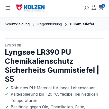
Zum Hauptinhalt springen
0
Ware
Schutzkleidung
Regenkleidung
Gummistiefel
Bildergalerie überspringen
LYNGSØE
Lyngsøe LR390 PU
Chemikalienschutz
Sicherheits Gummistiefel |
S5
Robustes PU-Material für lange Lebensdauer
Kälteisolierung bis −20 °C, flexibel bei niedrigen
Temperaturen
Beständig gegen Öle, Chemikalien, Fette,