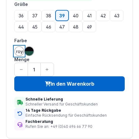
auswählen
Größe
36
37
38
39
40
41
42
43
44
45
46
47
48
49
auswählen
Farbe
weiß | royal blau
grün | schwarz
Menge
In den Warenkorb
Schnelle Lieferung
Schneller Versand für Geschäftskunden
14 Tage Rückgabe
Einfache Rücksendung für Geschäftskunden
Fachberatung
Rufen Sie an: +49 (0)40 696 66 77 90