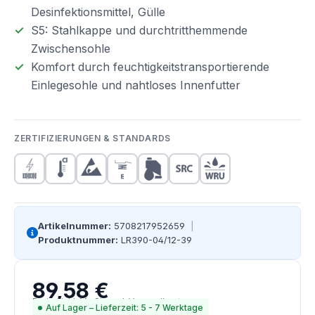
Desinfektionsmittel, Gülle
S5: Stahlkappe und durchtritthemmende
Zwischensohle
Komfort durch feuchtigkeitstransportierende
Einlegesohle und nahtloses Innenfutter
ZERTIFIZIERUNGEN & STANDARDS
Artikelnummer:
5708217952659
|
Produktnummer:
LR390-04/12-39
89,58 €
Regulärer Preis:
Preise inkl. MwSt. zzgl. Versandkosten
Auf Lager – Lieferzeit: 5 - 7 Werktage