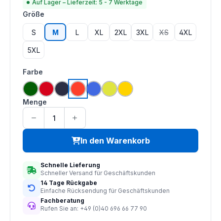
Auf Lager – Lieferzeit: 5 - 7 Werktage
auswählen
Größe
S
M
L
XL
2XL
3XL
XS
4XL
(Diese Option ist zu
5XL
auswählen
Farbe
grün
rot
navy
hi vis orange
royal blau
saturn gelb
gelb
Menge
In den Warenkorb
Schnelle Lieferung
Schneller Versand für Geschäftskunden
14 Tage Rückgabe
Einfache Rücksendung für Geschäftskunden
Fachberatung
Rufen Sie an: +49 (0)40 696 66 77 90