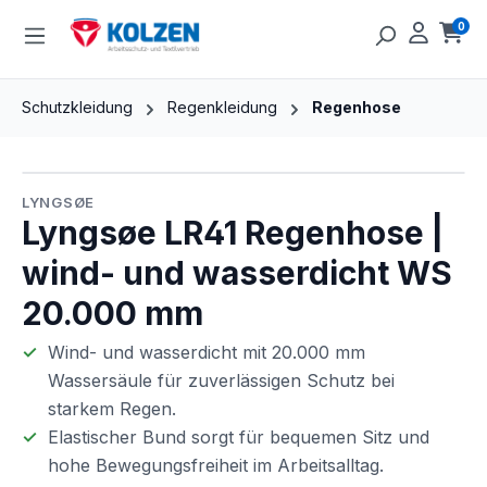
Zum Hauptinhalt springen
0
Ware
Schutzkleidung
Regenkleidung
Regenhose
Bildergalerie überspringen
LYNGSØE
Lyngsøe LR41 Regenhose |
wind- und wasserdicht WS
20.000 mm
Wind- und wasserdicht mit 20.000 mm
Wassersäule für zuverlässigen Schutz bei
starkem Regen.
Elastischer Bund sorgt für bequemen Sitz und
hohe Bewegungsfreiheit im Arbeitsalltag.