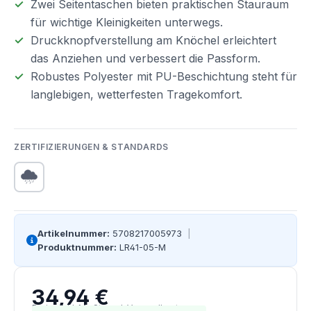
Zwei Seitentaschen bieten praktischen Stauraum
für wichtige Kleinigkeiten unterwegs.
Druckknopfverstellung am Knöchel erleichtert
das Anziehen und verbessert die Passform.
Robustes Polyester mit PU-Beschichtung steht für
langlebigen, wetterfesten Tragekomfort.
ZERTIFIZIERUNGEN & STANDARDS
Artikelnummer:
5708217005973
|
Produktnummer:
LR41-05-M
34,94 €
Regulärer Preis:
Preise inkl. MwSt. zzgl. Versandkosten