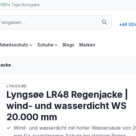
50
14 Tage Rückgabe
+49 (0)
Arbeitsschutz
Schuhe
Blogs
Marken
jacke
LYNGSØE
Lyngsøe LR48 Regenjacke |
wind- und wasserdicht WS
20.000 mm
Wind- und wasserdicht mit hoher Wassersäule von 
mm für zuverlässigen Schutz bei starkem Regen.