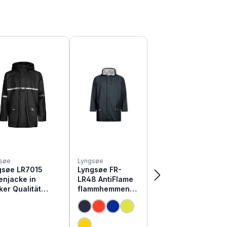
søe
Lyngsøe
gsøe LR7015
Lyngsøe FR-
enjacke in
LR48 AntiFlame
ker Qualität
flammhemmende
d- und
Regen Jacke
serdicht