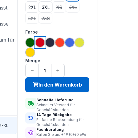
2XL
3XL
XS
4XL
ässt
(Diese Option ist zurzeit nicht verfügbar.)
(Diese Option ist zurzeit nicht verfü
5XL
2XS
(Diese Option ist zurzeit nicht verfügbar.)
(Diese Option ist zurzeit nicht verfügbar.)
ässe
auswählen
Farbe
um für
grün
rot
navy
hi vis orange
royal blau
saturn gelb
gelb
Menge
In den Warenkorb
Schnelle Lieferung
Schneller Versand für
Geschäftskunden
14 Tage Rückgabe
Einfache Rücksendung für
Geschäftskunden
2-XL
Fachberatung
Rufen Sie an: +49 (0)40 696