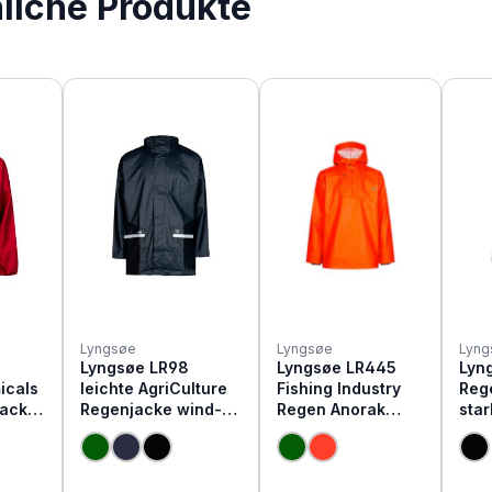
nliche Produkte
Lyngsøe
Lyngsøe
Lyng
Lyngsøe LR98
Lyngsøe LR445
Lyn
icals
leichte AgriCulture
Fishing Industry
Reg
Jacke
Regenjacke wind-
Regen Anorak
star
und wasserdicht
schwere Qualität
win
was