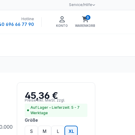
Service/Hilfe
0
Hotline
Warenkorb enthält 0 
40 696 66 77 90
KONTO
WARENKORB
45,36 €
Regulärer Preis:
Preise inkl. MwSt. zzgl.
Versandkosten
Auf Lager – Lieferzeit: 5 - 7
Werktage
auswählen
Größe
20.000
S
M
L
XL