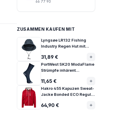
66 77 90
ZUSAMMEN KAUFEN MIT
Lyngsøe LR132 Fishing
Industry Regen Hut mit
Kinnriemen und
31,89 €
Fleecefutter
PortWest SK20 ModaFlame
Strümpfe inhärent
flammhemmend
11,65 €
Hakro 455 Kapuzen Sweat-
Jacke Bonded ECO Regular
Fit aus Mischgewebe
64,90 €