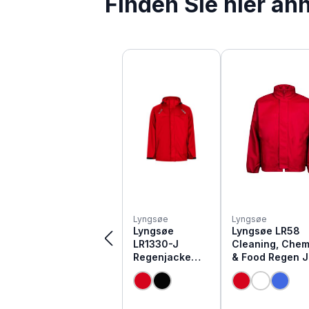
Finden Sie hier äh
Produktgalerie überspringen
Lyngsøe
Lyngsøe
Lyngsøe
Lyngsøe LR58
LR1330-J
Cleaning, Chem
Regenjacke
& Food Regen 
wind- und
starke Qualität
wasserdicht