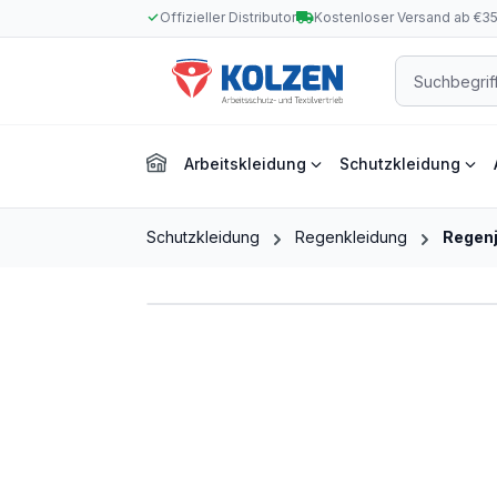
Offizieller Distributor
Kostenloser Versand ab €3
m Hauptinhalt springen
Zur Suche springen
Zur Hauptnavigation springen
Arbeitskleidung
Schutzkleidung
Schutzkleidung
Regenkleidung
Regen
Bildergalerie überspringen