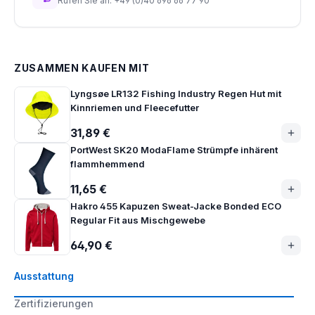
Rufen Sie an: +49 (0)40 696 66 77 90
ZUSAMMEN KAUFEN MIT
Lyngsøe LR132 Fishing Industry Regen Hut mit
Kinnriemen und Fleecefutter
31,89 €
PortWest SK20 ModaFlame Strümpfe inhärent
flammhemmend
11,65 €
Hakro 455 Kapuzen Sweat-Jacke Bonded ECO
Regular Fit aus Mischgewebe
64,90 €
Ausstattung
Zertifizierungen