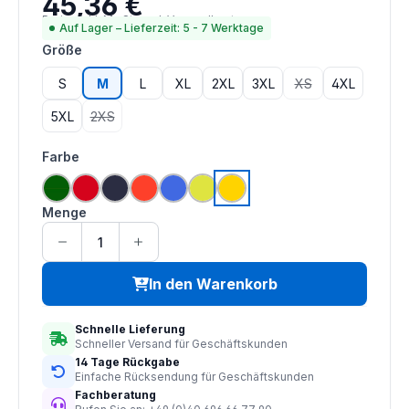
45,36 €
Preise inkl. MwSt. zzgl. Versandkosten
Auf Lager – Lieferzeit: 5 - 7 Werktage
auswählen
Größe
S
M
L
XL
2XL
3XL
XS
4XL
(Diese Option ist zu
5XL
2XS
(Diese Option ist zurzeit nicht verfügbar.)
auswählen
Farbe
grün
rot
navy
hi vis orange
royal blau
saturn gelb
gelb
Menge
In den Warenkorb
Schnelle Lieferung
Schneller Versand für Geschäftskunden
14 Tage Rückgabe
Einfache Rücksendung für Geschäftskunden
Fachberatung