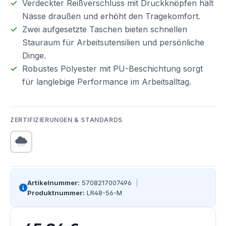
Verdeckter Reißverschluss mit Druckknöpfen hält
Nässe draußen und erhöht den Tragekomfort.
Zwei aufgesetzte Taschen bieten schnellen
Stauraum für Arbeitsutensilien und persönliche
Dinge.
Robustes Polyester mit PU-Beschichtung sorgt
für langlebige Performance im Arbeitsalltag.
ZERTIFIZIERUNGEN & STANDARDS
Artikelnummer:
5708217007496
|
Produktnummer:
LR48-56-M
Regulärer Preis: