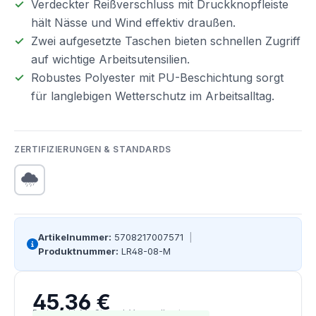
Verdeckter Reißverschluss mit Druckknopfleiste
hält Nässe und Wind effektiv draußen.
Zwei aufgesetzte Taschen bieten schnellen Zugriff
auf wichtige Arbeitsutensilien.
Robustes Polyester mit PU-Beschichtung sorgt
für langlebigen Wetterschutz im Arbeitsalltag.
ZERTIFIZIERUNGEN & STANDARDS
Artikelnummer:
5708217007571
|
Produktnummer:
LR48-08-M
45,36 €
Regulärer Preis:
Preise inkl. MwSt. zzgl. Versandkosten