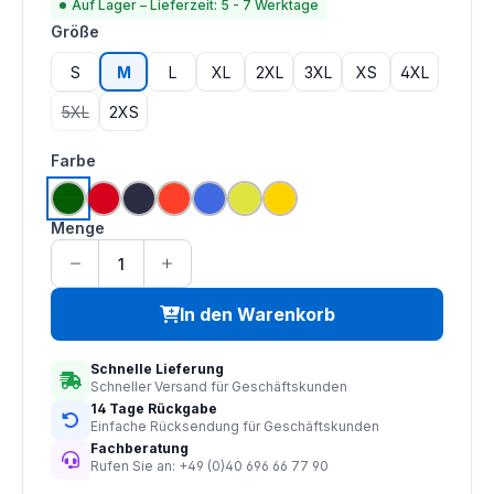
Auf Lager – Lieferzeit: 5 - 7 Werktage
auswählen
Größe
S
M
L
XL
2XL
3XL
XS
4XL
5XL
2XS
(Diese Option ist zurzeit nicht verfügbar.)
auswählen
Farbe
grün
rot
navy
hi vis orange
royal blau
saturn gelb
gelb
Menge
In den Warenkorb
Schnelle Lieferung
Schneller Versand für Geschäftskunden
14 Tage Rückgabe
Einfache Rücksendung für Geschäftskunden
Fachberatung
Rufen Sie an: +49 (0)40 696 66 77 90