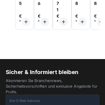
5
6
7
8
8
1
€
€
€
€
€
Sicher & Informiert bleiben
Abonnieren Sie Branchennews,
Sicherheitsvorschriften und exklusive Angebote für
Profis.