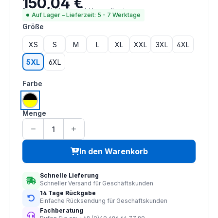
150,04 €
Preise inkl. MwSt. zzgl. Versandkosten
Auf Lager – Lieferzeit: 5 - 7 Werktage
auswählen
Größe
XS
S
M
L
XL
XXL
3XL
4XL
5XL
6XL
auswählen
Farbe
gelb | schwarz
Menge
In den Warenkorb
Schnelle Lieferung
Schneller Versand für Geschäftskunden
14 Tage Rückgabe
Einfache Rücksendung für Geschäftskunden
Fachberatung