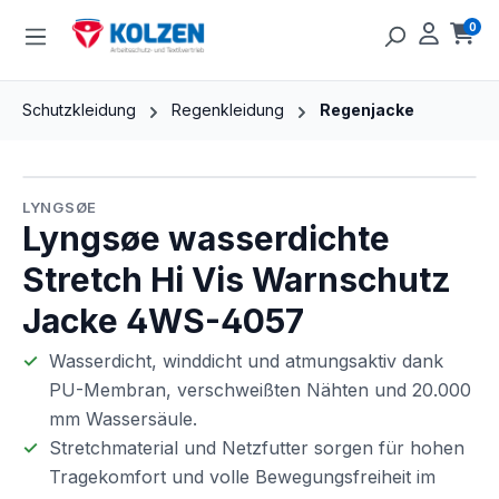
Zum Hauptinhalt springen
0
Ware
Schutzkleidung
Regenkleidung
Regenjacke
Bildergalerie überspringen
LYNGSØE
Lyngsøe wasserdichte
Stretch Hi Vis Warnschutz
Jacke 4WS-4057
Wasserdicht, winddicht und atmungsaktiv dank
PU-Membran, verschweißten Nähten und 20.000
mm Wassersäule.
Stretchmaterial und Netzfutter sorgen für hohen
Tragekomfort und volle Bewegungsfreiheit im