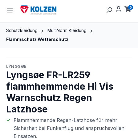
Zum Hauptinhalt springen
0
Ware
Schutzkleidung
MultiNorm Kleidung
Flammschutz Wetterschutz
Bildergalerie überspringen
LYNGSØE
Lyngsøe FR-LR259
flammhemmende Hi Vis
Warnschutz Regen
Latzhose
Flammhemmende Regen-Latzhose für mehr
Sicherheit bei Funkenflug und anspruchsvollen
Einsätzen.