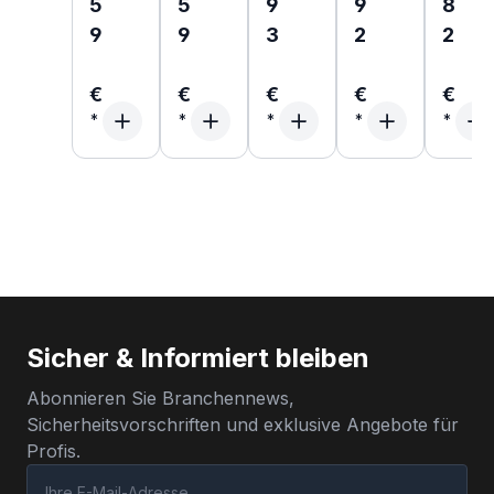
5
5
9
9
8
9
9
3
2
2
€
€
€
€
€
Sicher & Informiert bleiben
Abonnieren Sie Branchennews,
Sicherheitsvorschriften und exklusive Angebote für
Profis.