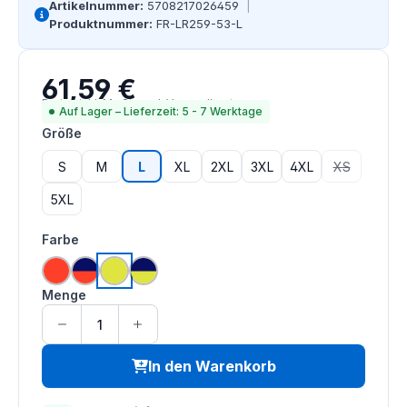
Artikelnummer:
5708217026459
|
Produktnummer:
FR-LR259-53-L
61,59 €
Regulärer Preis:
Preise inkl. MwSt. zzgl. Versandkosten
Auf Lager – Lieferzeit: 5 - 7 Werktage
auswählen
Größe
S
M
L
XL
2XL
3XL
4XL
XS
(Diese Option
5XL
auswählen
Farbe
hi vis orange
hi vis orange | navy
hi vis saturn gelb
hi vis saturn gelb | navy
Menge
In den Warenkorb