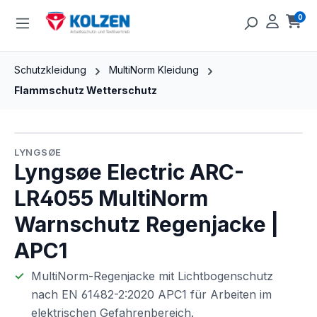
Zum Hauptinhalt springen
0
Ware
Schutzkleidung
MultiNorm Kleidung
Flammschutz Wetterschutz
Bildergalerie überspringen
LYNGSØE
Lyngsøe Electric ARC-
LR4055 MultiNorm
Warnschutz Regenjacke |
APC1
MultiNorm-Regenjacke mit Lichtbogenschutz
nach EN 61482-2:2020 APC1 für Arbeiten im
elektrischen Gefahrenbereich.