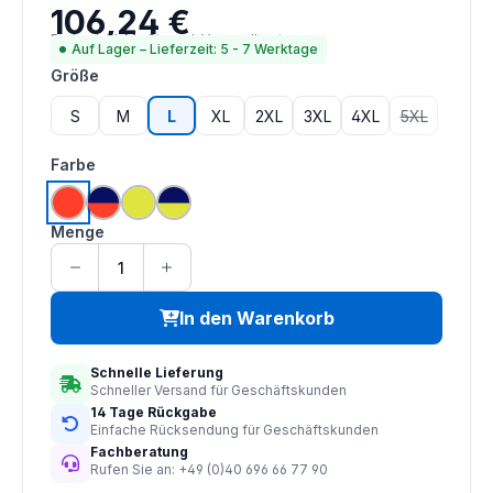
106,24 €
Regulärer Preis:
Preise inkl. MwSt. zzgl. Versandkosten
Auf Lager – Lieferzeit: 5 - 7 Werktage
auswählen
Größe
S
M
L
XL
2XL
3XL
4XL
5XL
(Diese Option
auswählen
Farbe
hi vis orange
hi vis orange | navy
hi vis saturn gelb
hi vis saturn gelb | navy
Menge
In den Warenkorb
Schnelle Lieferung
Schneller Versand für Geschäftskunden
14 Tage Rückgabe
Einfache Rücksendung für Geschäftskunden
Fachberatung
Rufen Sie an: +49 (0)40 696 66 77 90