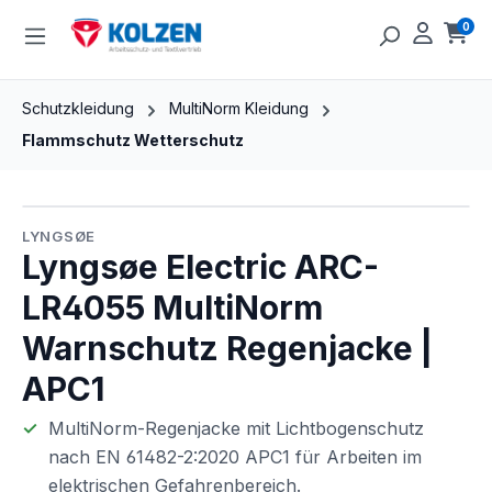
Zum Hauptinhalt springen
0
Ware
Schutzkleidung
MultiNorm Kleidung
Flammschutz Wetterschutz
Bildergalerie überspringen
LYNGSØE
Lyngsøe Electric ARC-
LR4055 MultiNorm
Warnschutz Regenjacke |
APC1
MultiNorm-Regenjacke mit Lichtbogenschutz
nach EN 61482-2:2020 APC1 für Arbeiten im
elektrischen Gefahrenbereich.