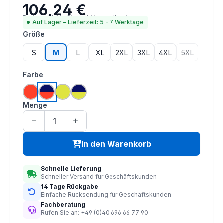
106,24 €
Regulärer Preis:
Preise inkl. MwSt. zzgl. Versandkosten
Auf Lager – Lieferzeit: 5 - 7 Werktage
auswählen
Größe
S
M
L
XL
2XL
3XL
4XL
5XL
(Diese Option
auswählen
Farbe
hi vis orange
hi vis orange | navy
hi vis saturn gelb
hi vis saturn gelb | navy
Menge
In den Warenkorb
Schnelle Lieferung
Schneller Versand für Geschäftskunden
14 Tage Rückgabe
Einfache Rücksendung für Geschäftskunden
Fachberatung
Rufen Sie an: +49 (0)40 696 66 77 90