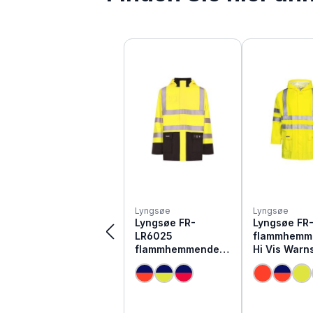
Produktgalerie überspringen
Lyngsøe
Lyngsøe
Lyngsøe FR-
Lyngsøe FR
LR6025
flammhemm
flammhemmende
Hi Vis Warn
Hi Vis Warnschutz
Regenjacke
Regenjacke