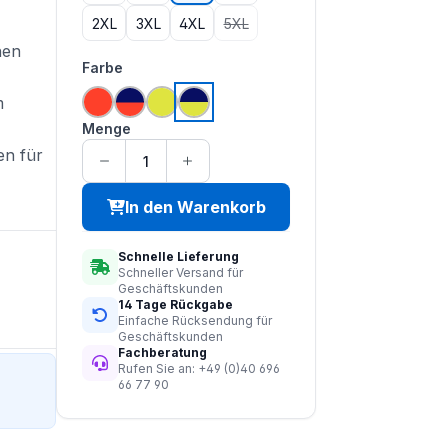
2XL
3XL
4XL
5XL
(Diese Option ist zurzeit nicht verfü
hen
auswählen
Farbe
m
hi vis orange
hi vis orange | navy
hi vis saturn gelb
hi vis saturn gelb | navy
Menge
en für
In den Warenkorb
Schnelle Lieferung
Schneller Versand für
Geschäftskunden
14 Tage Rückgabe
Einfache Rücksendung für
Geschäftskunden
Fachberatung
Rufen Sie an: +49 (0)40 696
66 77 90