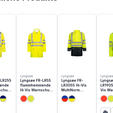
Lyngsøe
Lyngsøe
Lyngsø
-LR255
Lyngsøe FR-LR55
Lyngsøe FR-
Lyngsø
ende
flammhemmende
LR3055 Hi-Vis
LR1905
schutz
Hi Vis Warnschutz
MultiNorm
Vis Wa
Regenjacke
Warnschutz
Regenj
Regenjacke