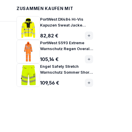
ZUSAMMEN KAUFEN MIT
PortWest DX484 Hi-Vis
Kapuzen Sweat Jacke
Klasse 2
82,82 €
PortWest S593 Extreme
Warnschutz Regen Overall
hoch atmungsaktiv
105,14 €
Engel Safety Stretch
Warnschutz Sommer Shorts
Klasse 1 | 6345-124
109,56 €