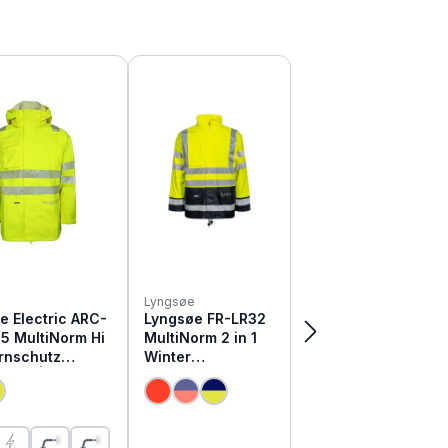
e
Lyngsøe
e Electric ARC-
Lyngsøe FR-LR32
5 MultiNorm Hi
MultiNorm 2 in 1
rnschutz
Winter
acke | APC1
Warnschutz
Regenjacke
(Diese Option ist zurzeit nicht verfügbar