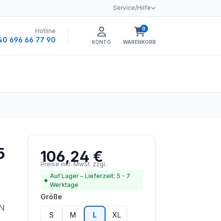
Service/Hilfe
0
Hotline
Warenkorb enthält 0 
40 696 66 77 90
KONTO
WARENKORB
5
106,24 €
Regulärer Preis:
Preise inkl. MwSt. zzgl.
Versandkosten
Auf Lager – Lieferzeit: 5 - 7
Werktage
auswählen
Größe
EN
S
M
L
XL