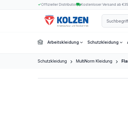
Offizieller Distributor
Kostenloser Versand ab €3
m Hauptinhalt springen
Zur Suche springen
Zur Hauptnavigation springen
Arbeitskleidung
Schutzkleidung
Schutzkleidung
MultiNorm Kleidung
Fl
Bildergalerie überspringen