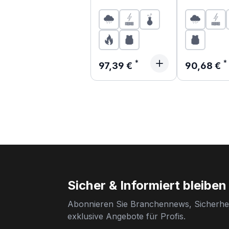
Regulärer Preis:
Regulärer 
97,39 €
90,68 €
Sicher & Informiert bleiben
Abonnieren Sie Branchennews, Sicherhei
exklusive Angebote für Profis.