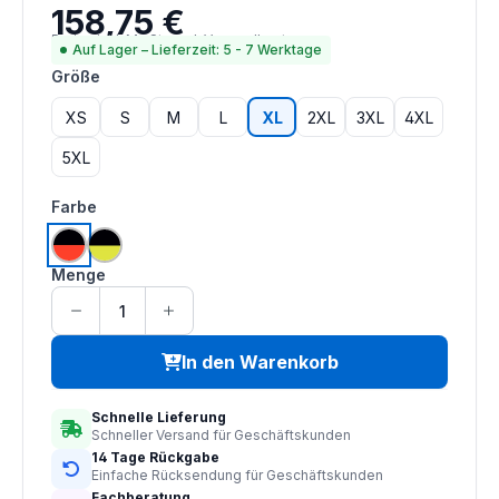
158,75 €
Regulärer Preis:
Preise inkl. MwSt. zzgl. Versandkosten
Auf Lager – Lieferzeit: 5 - 7 Werktage
auswählen
Größe
XS
S
M
L
XL
2XL
3XL
4XL
5XL
auswählen
Farbe
hi vis orange | schwarz
hi vis saturn gelb | schwarz
Menge
In den Warenkorb
Schnelle Lieferung
Schneller Versand für Geschäftskunden
14 Tage Rückgabe
Einfache Rücksendung für Geschäftskunden
Fachberatung