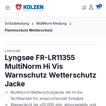
Zum Hauptinhalt springen
0
Ware
Schutzkleidung
MultiNorm Kleidung
Flammschutz Wetterschutz
Bildergalerie überspringen
LYNGSØE
Lyngsøe FR-LR11355
MultiNorm Hi Vis
Warnschutz Wetterschutz
Jacke
MultiNorm-Wetterschutzjacke mit Hi-Vis-
Sichtbarkeit für anspruchsvolle Einsätze.
Wasserdicht bis ≥20.000 mm, atmungsaktiv und