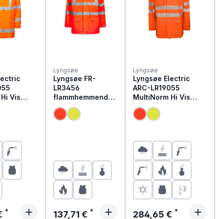
Lyngsøe
Lyngsøe
ectric
Lyngsøe FR-
Lyngsøe Electric
055
LR3456
ARC-LR19055
Hi Vis
flammhemmender
MultiNorm Hi Vis
tz
Hi Vis Warnschutz
Warnschutz
e | APC2
Regen Parka
Regenjacke | APC1
 Preis:
Regulärer Preis:
Regulärer Preis:
€
137,71 €
284,65 €