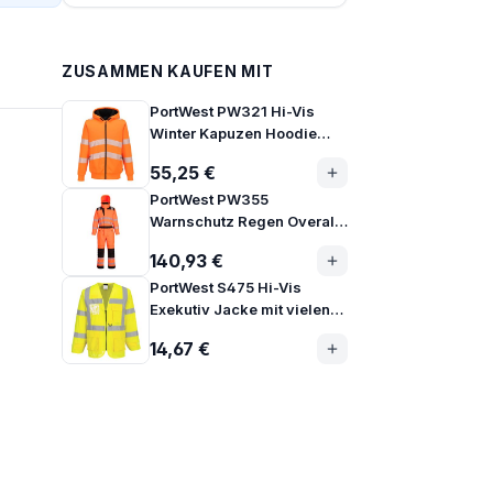
ZUSAMMEN KAUFEN MIT
PortWest PW321 Hi-Vis
Winter Kapuzen Hoodie
Jacke mit Fleecefutter
55,25 €
PortWest PW355
Warnschutz Regen Overall
für höchste Sicherheit
140,93 €
PortWest S475 Hi-Vis
Exekutiv Jacke mit vielen
Taschen
14,67 €