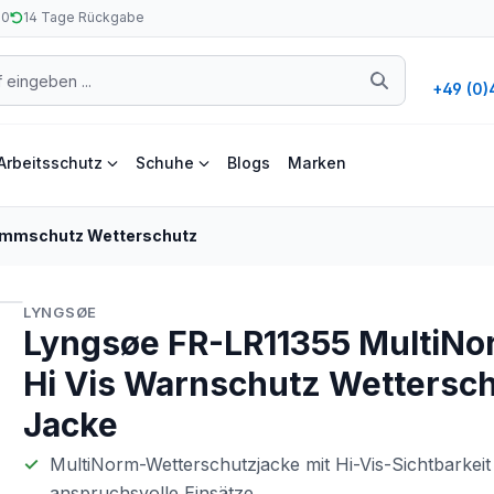
50
14 Tage Rückgabe
+49 (0)
Arbeitsschutz
Schuhe
Blogs
Marken
ammschutz Wetterschutz
LYNGSØE
Lyngsøe FR-LR11355 MultiNo
Hi Vis Warnschutz Wettersc
Jacke
MultiNorm-Wetterschutzjacke mit Hi-Vis-Sichtbarkeit
anspruchsvolle Einsätze.