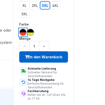
XL
2XL
3XL
4XL
5XL
auswählen
Farbe
ie oder
hi vis orange | schwarz
hi vis saturn gelb | schwarz
Menge
system
In den Warenkorb
Schnelle Lieferung
Schneller Versand für
Geschäftskunden
14 Tage Rückgabe
Einfache Rücksendung für
Geschäftskunden
Fachberatung
Rufen Sie an: +49 (0)40 696
66 77 90