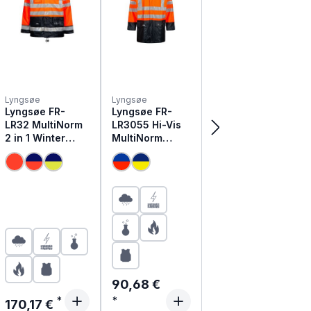
Lyngsøe
Lyngsøe
Lyngsøe FR-
Lyngsøe FR-
LR32 MultiNorm
LR3055 Hi-Vis
2 in 1 Winter
MultiNorm
Warnschutz
Warnschutz
Regenjacke
Regenjacke
Regulärer Preis:
90,68 €
Regulärer Preis:
170,17 €