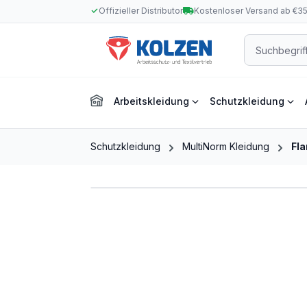
Offizieller Distributor
Kostenloser Versand ab €3
m Hauptinhalt springen
Zur Suche springen
Zur Hauptnavigation springen
Arbeitskleidung
Schutzkleidung
Schutzkleidung
MultiNorm Kleidung
Fl
Bildergalerie überspringen