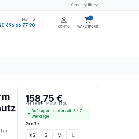
Service/Hilfe
0
Hotline
Warenkorb enthält 0 
40 696 66 77 90
KONTO
WARENKORB
rm
158,75 €
Regulärer Preis:
Preise inkl. MwSt. zzgl.
hutz
Versandkosten
Auf Lager – Lieferzeit: 5 - 7
Werktage
auswählen
Größe
 für
XS
S
M
L