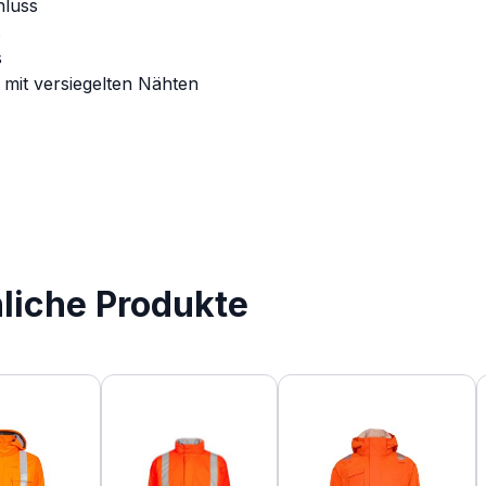
hluss
s
s
 mit versiegelten Nähten
nliche Produkte