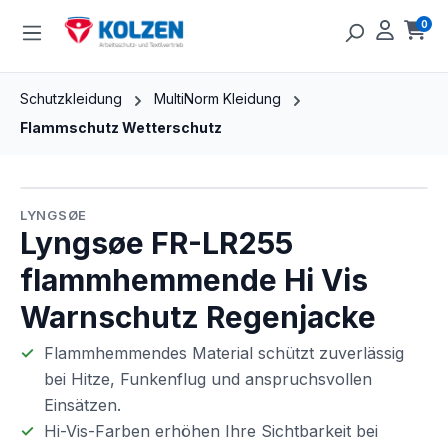
Zum Hauptinhalt springen
0
Ware
Schutzkleidung
MultiNorm Kleidung
Flammschutz Wetterschutz
Bildergalerie überspringen
LYNGSØE
Lyngsøe FR-LR255
flammhemmende Hi Vis
Warnschutz Regenjacke
Flammhemmendes Material schützt zuverlässig
bei Hitze, Funkenflug und anspruchsvollen
Einsätzen.
Hi-Vis-Farben erhöhen Ihre Sichtbarkeit bei