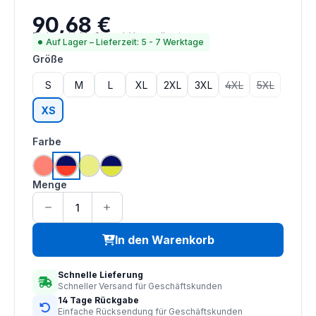
90,68 €
Regulärer Preis:
Preise inkl. MwSt. zzgl. Versandkosten
Auf Lager – Lieferzeit: 5 - 7 Werktage
auswählen
Größe
S
M
L
XL
2XL
3XL
4XL
5XL
(Diese Option ist zu
(Diese Option
XS
auswählen
Farbe
(Diese Option ist zurzeit nicht verfügbar.)
(Diese Option ist zurzeit nicht verfügbar.)
hi vis orange
hi vis orange | navy
hi vis saturn gelb
hi vis saturn gelb | navy
Menge
In den Warenkorb
Schnelle Lieferung
Schneller Versand für Geschäftskunden
14 Tage Rückgabe
Einfache Rücksendung für Geschäftskunden