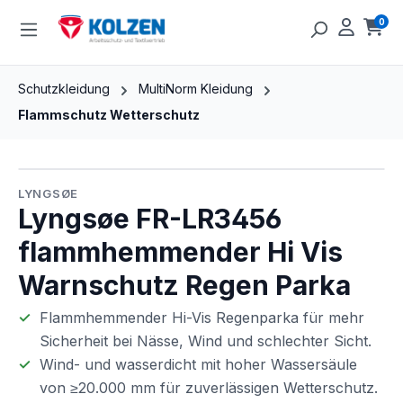
Zum Hauptinhalt springen
0
Ware
Schutzkleidung
MultiNorm Kleidung
Flammschutz Wetterschutz
Bildergalerie überspringen
LYNGSØE
Lyngsøe FR-LR3456
flammhemmender Hi Vis
Warnschutz Regen Parka
Flammhemmender Hi-Vis Regenparka für mehr
Sicherheit bei Nässe, Wind und schlechter Sicht.
Wind- und wasserdicht mit hoher Wassersäule
von ≥20.000 mm für zuverlässigen Wetterschutz.