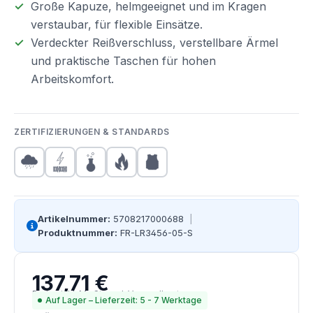
Große Kapuze, helmgeeignet und im Kragen
verstaubar, für flexible Einsätze.
Verdeckter Reißverschluss, verstellbare Ärmel
und praktische Taschen für hohen
Arbeitskomfort.
ZERTIFIZIERUNGEN & STANDARDS
Artikelnummer:
5708217000688
|
Produktnummer:
FR-LR3456-05-S
137,71 €
Regulärer Preis:
Preise inkl. MwSt. zzgl. Versandkosten
Auf Lager – Lieferzeit: 5 - 7 Werktage