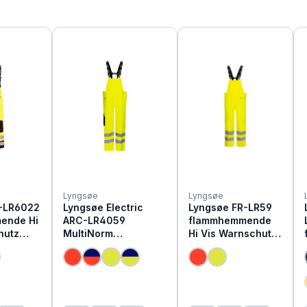
Lyngsøe
Lyngsøe
-LR6022
Lyngsøe Electric
Lyngsøe FR-LR59
ende Hi
ARC-LR4059
flammhemmende
hutz
MultiNorm
Hi Vis Warnschutz
hose
Warnschutz Regen
Regen Latzhose
Latzhose | APC1