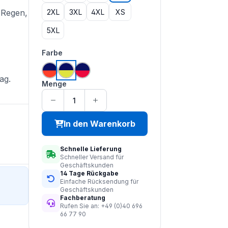
2XL
3XL
4XL
XS
 Regen,
5XL
auswählen
Farbe
hi vis orange | navy
hi vis saturn gelb | navy
hi vis rot | navy
ag.
Menge
In den Warenkorb
Schnelle Lieferung
Schneller Versand für
Geschäftskunden
14 Tage Rückgabe
Einfache Rücksendung für
Geschäftskunden
Fachberatung
Rufen Sie an: +49 (0)40 696
66 77 90