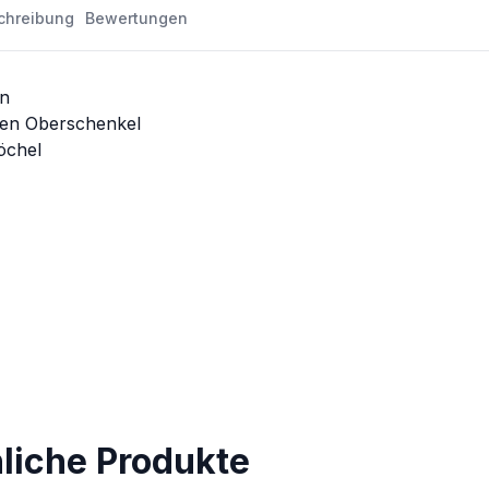
chreibung
Bewertungen
en
ten Oberschenkel
öchel
nliche Produkte