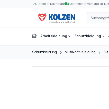
Offizieller Distributor
Kostenloser Versand ab €3
m Hauptinhalt springen
Zur Suche springen
Zur Hauptnavigation springen
Arbeitskleidung
Schutzkleidung
Schutzkleidung
MultiNorm Kleidung
Fl
Bildergalerie überspringen