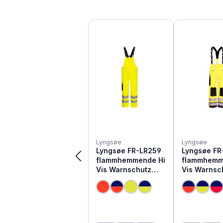
Produktgalerie überspringen
Lyngsøe
Lyngsøe
Lyngsøe FR-LR259
Lyngsøe FR
flammhemmende Hi
flammhemm
Vis Warnschutz
Vis Warnsc
Regen Latzhose
Regen Latz