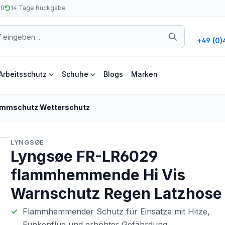
50
14 Tage Rückgabe
+49 (0)
Arbeitsschutz
Schuhe
Blogs
Marken
ammschutz Wetterschutz
LYNGSØE
Lyngsøe FR-LR6029
flammhemmende Hi Vis
Warnschutz Regen Latzhose
Flammhemmender Schutz für Einsätze mit Hitze,
Funkenflug und erhöhter Gefährdung.