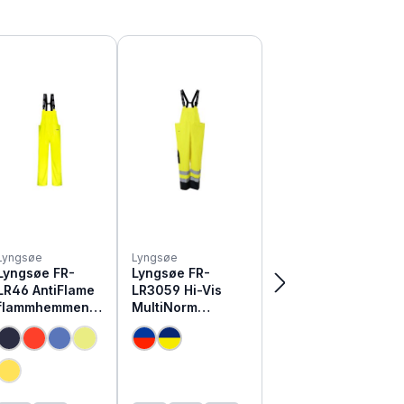
Lyngsøe
Lyngsøe
Lyngsøe FR-
Lyngsøe FR-
LR46 AntiFlame
LR3059 Hi-Vis
flammhemmend
MultiNorm
e Regen
Warnschutz
Latzhose
Regen Latzhose
(Diese Option ist zurzeit nicht verfügbar.)
(Diese Option ist zurzeit nicht verfügbar.)
(Diese Option ist zurzeit nicht verfügbar.)