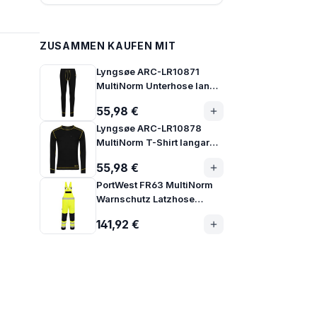
ZUSAMMEN KAUFEN MIT
Lyngsøe ARC-LR10871
MultiNorm Unterhose lang |
APC1
55,98 €
Lyngsøe ARC-LR10878
MultiNorm T-Shirt langarm |
APC1
55,98 €
PortWest FR63 MultiNorm
Warnschutz Latzhose
Klasse 3
141,92 €