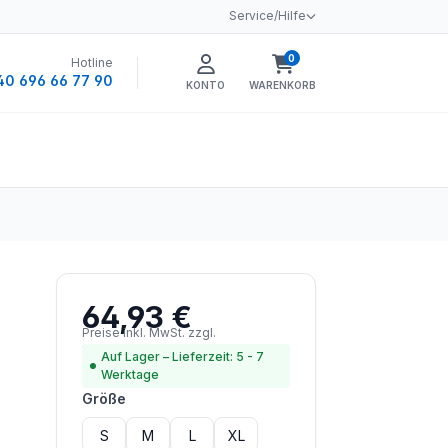
Service/Hilfe
0
Hotline
Warenkorb enthält 0 
40 696 66 77 90
KONTO
WARENKORB
64,93 €
Regulärer Preis:
Preise inkl. MwSt. zzgl.
Versandkosten
Auf Lager – Lieferzeit: 5 - 7
Werktage
auswählen
Größe
S
M
L
XL