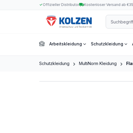
Offizieller Distributor
Kostenloser Versand ab €3
m Hauptinhalt springen
Zur Suche springen
Zur Hauptnavigation springen
Arbeitskleidung
Schutzkleidung
Schutzkleidung
MultiNorm Kleidung
Fl
Bildergalerie überspringen