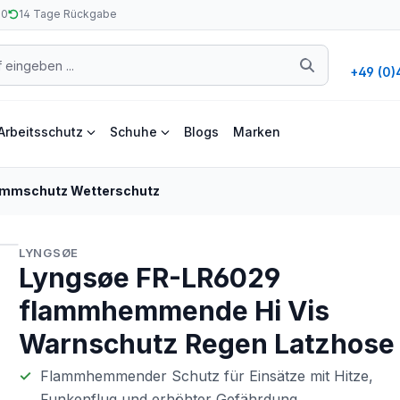
50
14 Tage Rückgabe
+49 (0)
Arbeitsschutz
Schuhe
Blogs
Marken
ammschutz Wetterschutz
LYNGSØE
Lyngsøe FR-LR6029
flammhemmende Hi Vis
Warnschutz Regen Latzhose
Flammhemmender Schutz für Einsätze mit Hitze,
Funkenflug und erhöhter Gefährdung.