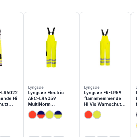
Lyngsøe
Lyngsøe
-LR6022
Lyngsøe Electric
Lyngsøe FR-LR59
ende Hi
ARC-LR4059
flammhemmende
hutz
MultiNorm
Hi Vis Warnschutz
hose
Warnschutz Regen
Regen Latzhose
Latzhose | APC1