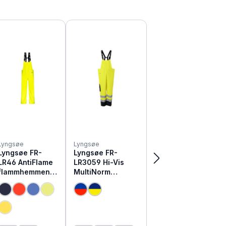
Lyngsøe
Lyngsøe
Lyngsøe FR-
Lyngsøe FR-
LR46 AntiFlame
LR3059 Hi-Vis
flammhemmend
MultiNorm
e Regen
Warnschutz
Latzhose
Regen Latzhose
(Diese Option ist zurzeit nicht verfügbar.)
(Diese Option ist zurzeit nicht verfügbar.)
(Diese Option ist zurzeit nicht verfügbar.)