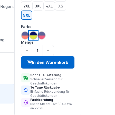
2XL
3XL
4XL
XS
 Regen,
5XL
auswählen
Farbe
(Diese Option ist zurzeit nicht verfügbar.)
(Diese Option ist zurzeit nicht verfügbar.)
hi vis orange | navy
hi vis saturn gelb | navy
hi vis rot | navy
ag.
Menge
In den Warenkorb
Schnelle Lieferung
Schneller Versand für
Geschäftskunden
14 Tage Rückgabe
Einfache Rücksendung für
Geschäftskunden
Fachberatung
Rufen Sie an: +49 (0)40 696
66 77 90