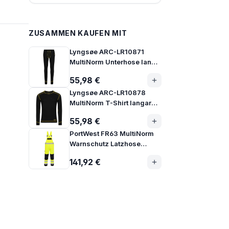
ZUSAMMEN KAUFEN MIT
Lyngsøe ARC-LR10871
MultiNorm Unterhose lang |
APC1
55,98 €
Lyngsøe ARC-LR10878
MultiNorm T-Shirt langarm |
APC1
55,98 €
PortWest FR63 MultiNorm
Warnschutz Latzhose
Klasse 3
141,92 €