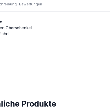
chreibung
Bewertungen
en
ten Oberschenkel
öchel
nliche Produkte