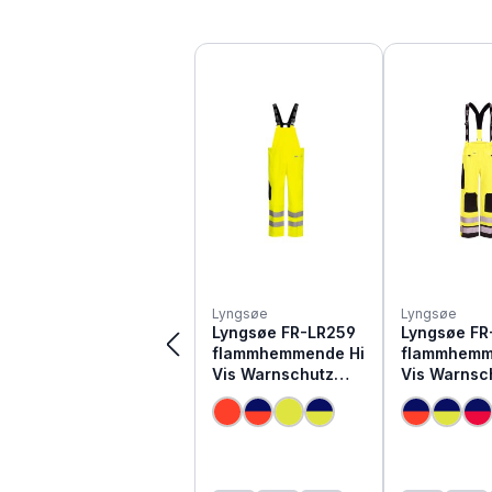
Produktgalerie überspringen
Lyngsøe
Lyngsøe
Lyngsøe FR-LR259
Lyngsøe FR
flammhemmende Hi
flammhemm
Vis Warnschutz
Vis Warnsc
Regen Latzhose
Regen Latz